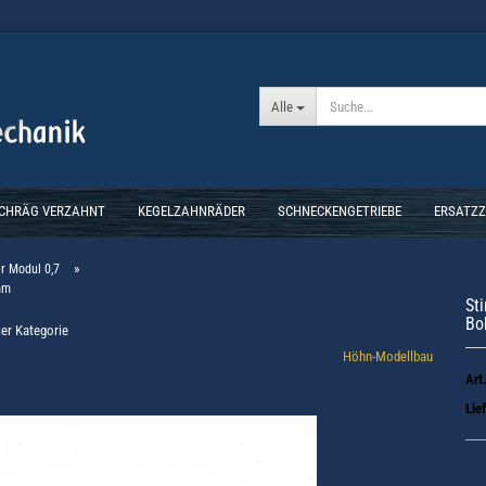
Alle
SCHRÄG VERZAHNT
KEGELZAHNRÄDER
SCHNECKENGETRIEBE
ERSATZ
»
r Modul 0,7
mm
St
Bo
ser Kategorie
Höhn-Modellbau
Art
Lief