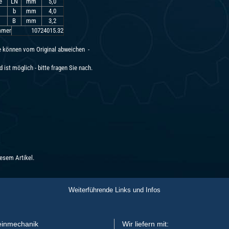
e
LN
mm
5,0
b
mm
4,0
B
mm
3,2
mmer
10724015.32
e können vom Original abweichen -
 ist möglich - bitte fragen Sie nach.
esem Artikel.
Weiterführende Links und Infos
inmechanik
Wir liefern mit: