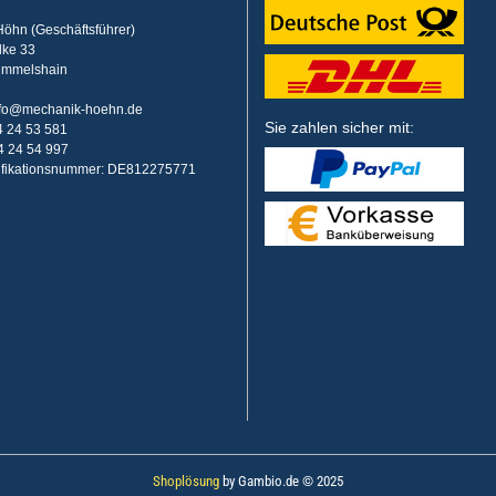
öhn (Geschäftsführer)
lke 33
ummelshain
info@mechanik-hoehn.de
Sie zahlen sicher mit:
64 24 53 581
4 24 54 997
tifikationsnummer: DE812275771
Shoplösung
by Gambio.de © 2025