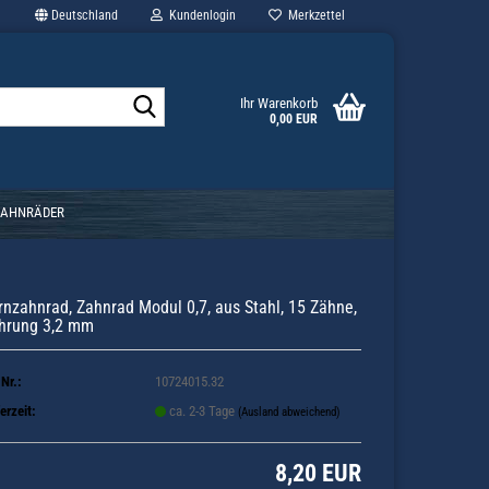
Deutschland
Kundenlogin
Merkzettel
Suche...
Ihr Warenkorb
0,00 EUR
ZAHNRÄDER
irnzahnrad, Zahnrad Modul 0,7, aus Stahl, 15 Zähne,
hrung 3,2 mm
.Nr.:
10724015.32
erzeit:
ca. 2-3 Tage
(Ausland abweichend)
8,20 EUR