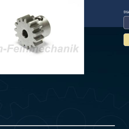
Stü
Stü