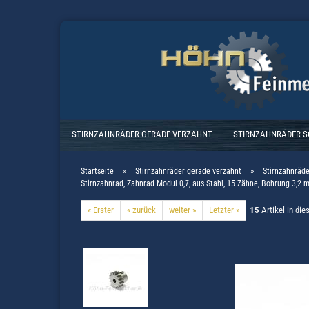
STIRNZAHNRÄDER GERADE VERZAHNT
STIRNZAHNRÄDER 
»
»
Startseite
Stirnzahnräder gerade verzahnt
Stirnzahnräde
Stirnzahnrad, Zahnrad Modul 0,7, aus Stahl, 15 Zähne, Bohrung 3,2 
« Erster
« zurück
weiter »
Letzter »
15
Artikel in die