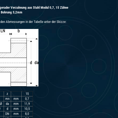
 gerader Verzahnung aus Stahl Modul 0,7, 15 Zähne
t Bohrung 3,2mm
den Abmessungen in der Tabelle unter der Skizze:
z
15
mn
mm
0,7
 Ø
da
mm
11,9
Ø
d
mm
10,5
DN
mm
8,0