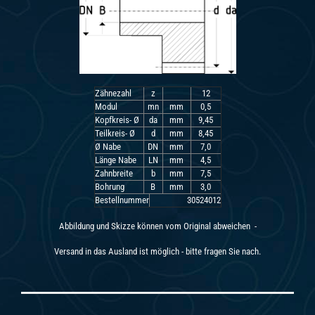
Zähnezahl
z
12
Modul
mn
mm
0,5
Kopfkreis- Ø
da
mm
9,45
Teilkreis- Ø
d
mm
8,45
Ø Nabe
DN
mm
7,0
Länge Nabe
LN
mm
4,5
Zahnbreite
b
mm
7,5
Bohrung
B
mm
3,0
Bestellnummer
30524012
Abbildung und Skizze können vom Original abweichen -
Versand in das Ausland ist möglich - bitte fragen Sie nach.